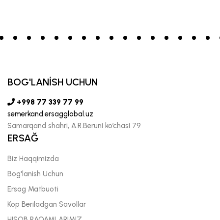
BOG'LANİSH UCHUN
+998 77 339 77 99
semerkand.ersagglobal.uz
Samarqand shahri, A.R.Beruni ko’chasi 79
ERSAĞ
Biz Haqqimizda
Bog'lanish Uchun
Ersag Matbuoti
Kop Beriladgan Savollar
HISOB RAQAMLARIMIZ