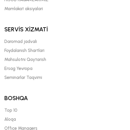
Mamlakat aksiyalari
SERVİS XİZMATİ
Daromad jadvali
Foydalanish Shartlari
Mahsulotni Qaytarish
Ersag Yevropa
Seminarlar Taqvimi
BOSHQA
Top 10
Aloqa
Offıce Managers