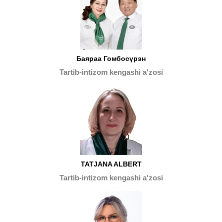
Баяраа Гомбосүрэн
Tartib-intizom kengashi a'zosi
TATJANA ALBERT
Tartib-intizom kengashi a'zosi