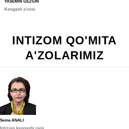
YASEMİN GEZGİN
Kengash aʼzosi
INTIZOM QO'MITA
A'ZOLARIMIZ
Sema ANALI
Intizom kengashi raisi