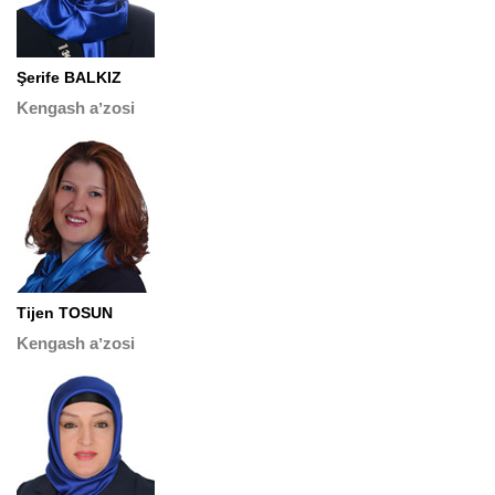
Şerife BALKIZ
Kengash aʼzosi
Tijen TOSUN
Kengash aʼzosi