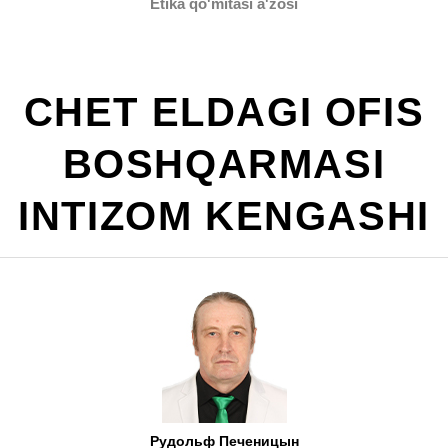
Etika qo'mitasi a'zosi
CHET ELDAGI OFIS
BOSHQARMASI
INTIZOM KENGASHI
Рудольф Печеницын