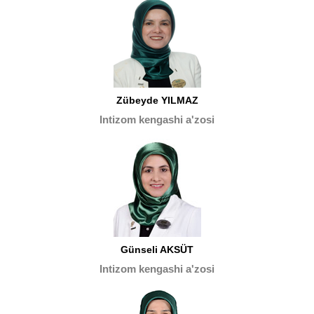
Zübeyde YILMAZ
Intizom kengashi a'zosi
Günseli AKSÜT
Intizom kengashi a'zosi