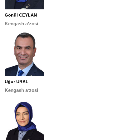
Gönül CEYLAN
Kengash aʼzosi
Uğur URAL
Kengash aʼzosi