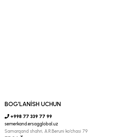
BOG'LANİSH UCHUN
+998 77 339 77 99
semerkand.ersagglobal.uz
Samarqand shahri, A.R.Beruni ko’chasi 79