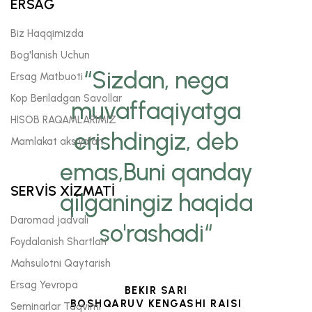
ERSAĞ
Biz Haqqimizda
Bog'lanish Uchun
“Sizdan, nega
Ersag Matbuoti
Kop Beriladgan Savollar
muvaffaqiyatga
HISOB RAQAMLARIMIZ
erishdingiz, deb
Mamlakat aksiyalari
emas,Buni qanday
SERVİS XİZMATİ
qilganingiz haqida
Daromad jadvali
so'rashadi“
Foydalanish Shartlari
Mahsulotni Qaytarish
Ersag Yevropa
BEKIR SARI
BOSHQARUV KENGASHI RAISI
Seminarlar Taqvimi