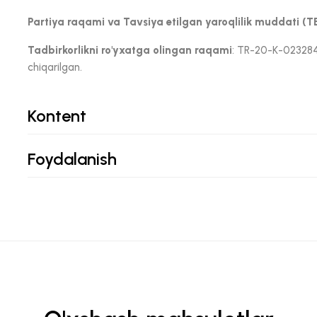
Partiya raqami va Tavsiya etilgan yaroqlilik muddati (T
Tadbirkorlikni ro'yxatga olingan raqami
: TR-20-K-023284
chiqarilgan.
Kontent
Foydalanish