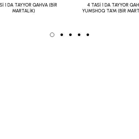
Sİ 1 DA TAYYOR QAHVA (BİR
4 TASİ 1 DA TAYYOR QA
MARTALİK)
YUMSHOQ TA’M (BİR MART