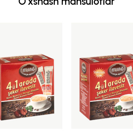
O'xshash mahsulotlar