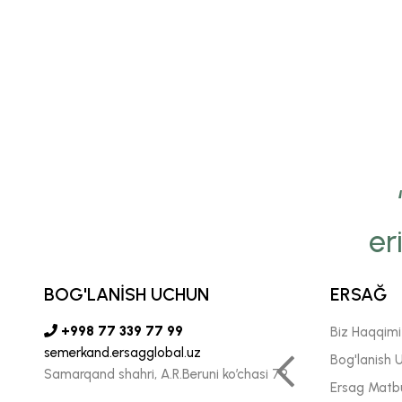
er
yamiz Ersağ’ga bo‘lgan
onchimizni insonlarga
BOG'LANİSH UCHUN
ERSAĞ
ada katta kuch-g‘ayrat
+998 77 339 77 99
Biz Haqqim
semerkand.ersagglobal.uz
n ishlash biz uchun juda
Bog'lanish 
Samarqand shahri, A.R.Beruni ko’chasi 79
Ersag Matb