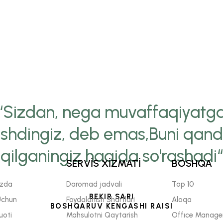
“Sizdan, nega muvaffaqiyatg
ishdingiz, deb emas,Buni qan
qilganingiz haqida so'rashadi“
SERVİS XİZMATİ
BOSHQA
izda
Daromad jadvali
Top 10
BEKIR SARI
Uchun
Foydalanish Shartlari
Aloqa
BOSHQARUV KENGASHI RAISI
uoti
Mahsulotni Qaytarish
Offıce Manage