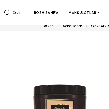
Qidir
BOSH SAHIFA
MAHSULOTLAR
Do'kon
Mahsulotlar
OZUQAVİY