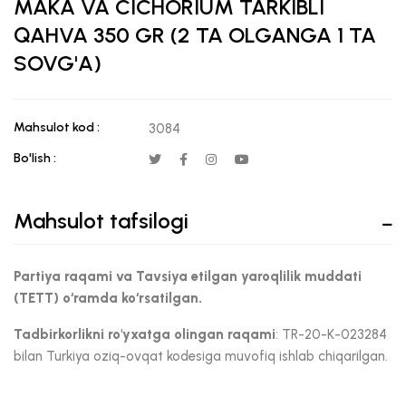
MAKA VA CICHORIUM TARKIBLI
QAHVA 350 GR (2 TA OLGANGA 1 TA
SOVG'A)
Mahsulot kod :
3084
Bo'lish :
Mahsulot tafsilogi
Partiya raqami va Tavsiya etilgan yaroqlilik muddati
(TETT) o‘ramda ko‘rsatilgan.
Tadbirkorlikni ro'yxatga olingan raqami
: TR-20-K-023284
bilan Turkiya oziq-ovqat kodesiga muvofiq ishlab chiqarilgan.