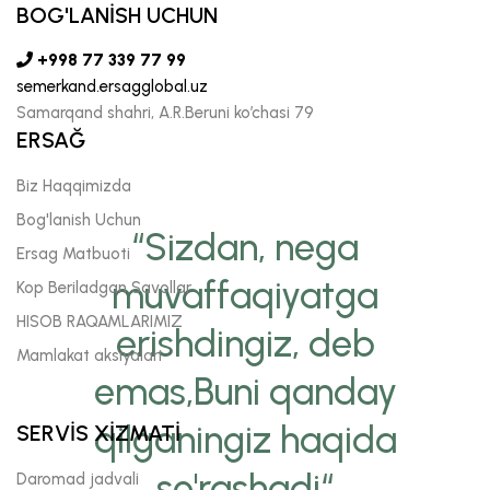
BOG'LANİSH UCHUN
+998 77 339 77 99
semerkand.ersagglobal.uz
Samarqand shahri, A.R.Beruni ko’chasi 79
ERSAĞ
Biz Haqqimizda
Bog'lanish Uchun
“Sizdan, nega
Ersag Matbuoti
muvaffaqiyatga
Kop Beriladgan Savollar
HISOB RAQAMLARIMIZ
erishdingiz, deb
Mamlakat aksiyalari
emas,Buni qanday
qilganingiz haqida
SERVİS XİZMATİ
so'rashadi“
Daromad jadvali