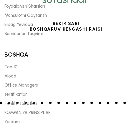
Foydalanish Shartlari
Mahsulotni Qaytarish
BEKIR SARI
Ersag Yevropa
BOSHQARUV KENGASHI RAISI
Seminarlar Taqvimi
BOSHQA
Top 10
Aloqa
Offıce Managers
sertifikatlar
Tahlil Hisobotlari
KOMPANIYA PRINSIPLARI
Yordam