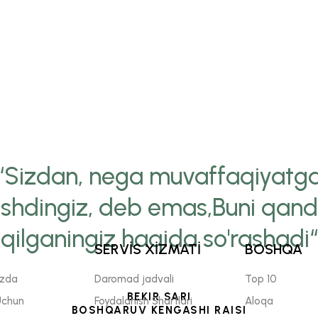
“Sizdan, nega muvaffaqiyatg
ishdingiz, deb emas,Buni qan
qilganingiz haqida so'rashadi“
SERVİS XİZMATİ
BOSHQA
izda
Daromad jadvali
Top 10
BEKIR SARI
Uchun
Foydalanish Shartlari
Aloqa
BOSHQARUV KENGASHI RAISI