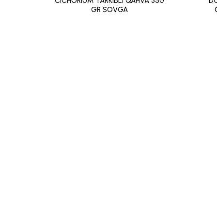
CICHORIUM TARKIBLI QAHVA 350
DO
GR SOVGA