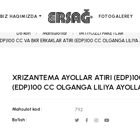
BIZ HAQIMIZDA
FOTOGALEREY
Do'kon
Mahsulotlar
IMTIYOZLI PAKETLAR
DP)100 CC VA BKR ERKAKLAR ATIRI (EDP)100 CC OLGANGA LILIYA 
XRIZANTEMA AYOLLAR ATIRI (EDP)10
(EDP)100 CC OLGANGA LILIYA AYOLLA
Mahsulot kod :
792
Bo'lish :