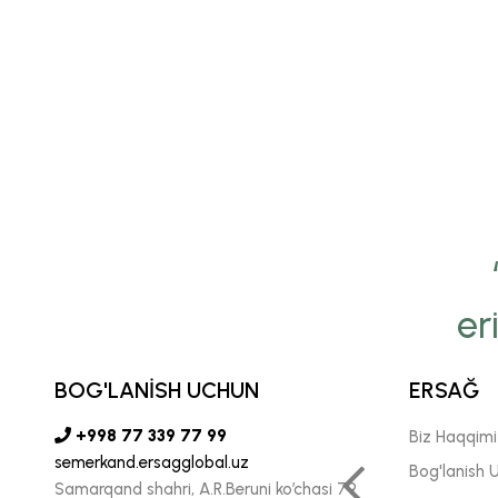
er
yamiz Ersağ’ga bo‘lgan
onchimizni insonlarga
BOG'LANİSH UCHUN
ERSAĞ
ada katta kuch-g‘ayrat
+998 77 339 77 99
Biz Haqqim
semerkand.ersagglobal.uz
n ishlash biz uchun juda
Bog'lanish 
Samarqand shahri, A.R.Beruni ko’chasi 79