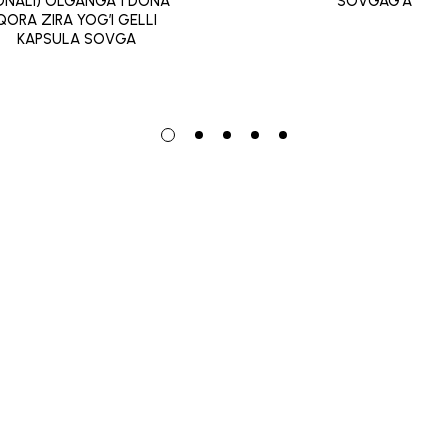
NALI) OLGANGA 1 DONA
SOVGAG’A
QORA ZIRA YOG’I GELLI
KAPSULA SOVGA