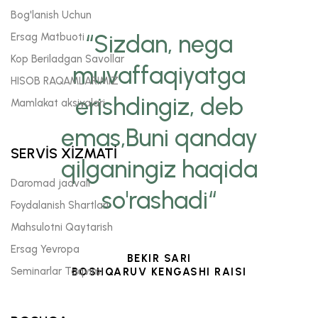
Bog'lanish Uchun
“Sizdan, nega
Ersag Matbuoti
Kop Beriladgan Savollar
muvaffaqiyatga
HISOB RAQAMLARIMIZ
erishdingiz, deb
Mamlakat aksiyalari
emas,Buni qanday
SERVİS XİZMATİ
qilganingiz haqida
Daromad jadvali
so'rashadi“
Foydalanish Shartlari
Mahsulotni Qaytarish
Ersag Yevropa
BEKIR SARI
Seminarlar Taqvimi
BOSHQARUV KENGASHI RAISI