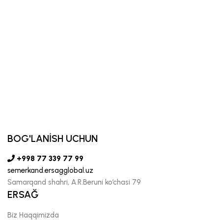
BOG'LANİSH UCHUN
+998 77 339 77 99
semerkand.ersagglobal.uz
Samarqand shahri, A.R.Beruni ko’chasi 79
ERSAĞ
Biz Haqqimizda