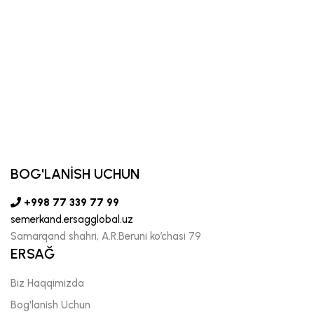
BOG'LANİSH UCHUN
+998 77 339 77 99
semerkand.ersagglobal.uz
Samarqand shahri, A.R.Beruni ko’chasi 79
ERSAĞ
Biz Haqqimizda
Bog'lanish Uchun