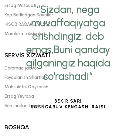
Ersag Matbuoti
“Sizdan, nega
Kop Beriladgan Savollar
muvaffaqiyatga
HISOB RAQAMLARIMIZ
erishdingiz, deb
Mamlakat aksiyalari
emas,Buni qanday
SERVİS XİZMATİ
qilganingiz haqida
Daromad jadvali
so'rashadi“
Foydalanish Shartlari
Mahsulotni Qaytarish
Ersag Yevropa
BEKIR SARI
Seminarlar Taqvimi
BOSHQARUV KENGASHI RAISI
BOSHQA