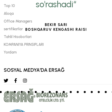
so'rashadi“
Top 10
Aloqa
Offıce Managers
BEKIR SARI
sertifikatlar
BOSHQARUV KENGASHI RAISI
Tahlil Hisobotlari
KOMPANIYA PRINSIPLARI
Yordam
SOSYAL MEDYA'DA ERSAĞ