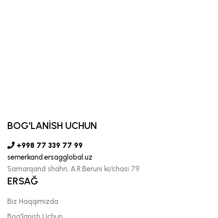
BOG'LANİSH UCHUN
+998 77 339 77 99
semerkand.ersagglobal.uz
Samarqand shahri, A.R.Beruni ko’chasi 79
ERSAĞ
Biz Haqqimizda
Bog'lanish Uchun