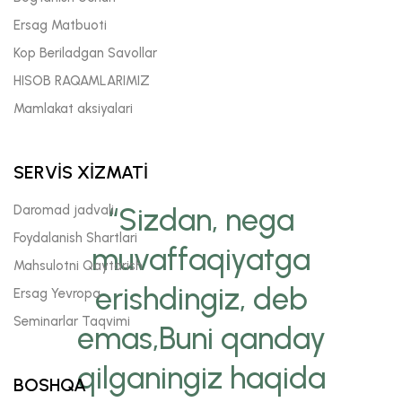
Ersag Matbuoti
Kop Beriladgan Savollar
HISOB RAQAMLARIMIZ
Mamlakat aksiyalari
SERVİS XİZMATİ
Daromad jadvali
“Sizdan, nega
Foydalanish Shartlari
muvaffaqiyatga
Mahsulotni Qaytarish
erishdingiz, deb
Ersag Yevropa
Seminarlar Taqvimi
emas,Buni qanday
qilganingiz haqida
BOSHQA