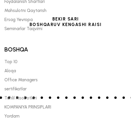
Foydalanish Shartlari
Mahsulotni Qaytarish
BEKIR SARI
Ersag Yevropa
BOSHQARUV KENGASHI RAISI
Seminarlar Taqvimi
BOSHQA
Top 10
Aloqa
Offıce Managers
sertifikatlar
Tahlil Hisobotlari
KOMPANIYA PRINSIPLARI
Yordam