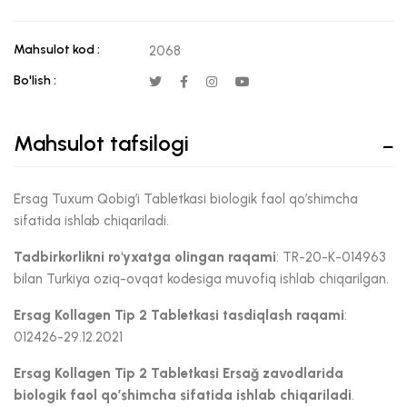
Mahsulot kod :
2068
Bo'lish :
Mahsulot tafsilogi
Ersag Tuxum Qobig’i Tabletkasi biologik faol qo’shimcha
sifatida ishlab chiqariladi.
Tadbirkorlikni ro'yxatga olingan raqami
: TR-20-K-014963
bilan Turkiya oziq-ovqat kodesiga muvofiq ishlab chiqarilgan.
Ersag
Kollagen Tip 2 Tabletkasi
tasdiqlash raqami
:
012426-29.12.2021
Ersag
Kollagen Tip 2 Tabletkasi
Ersağ zavodlarida
biologik faol qo’shimcha sifatida ishlab chiqariladi
.