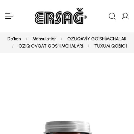
Do'kon
Mahsulotlar
OZUQAVİY GO'SHİMCHALAR
OZIQ OVQAT QOSHIMCHALARI
TUXUM QOBIG’I