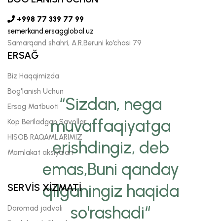
+998 77 339 77 99
semerkand.ersagglobal.uz
Samarqand shahri, A.R.Beruni ko’chasi 79
ERSAĞ
Biz Haqqimizda
Bog'lanish Uchun
“Sizdan, nega
Ersag Matbuoti
muvaffaqiyatga
Kop Beriladgan Savollar
HISOB RAQAMLARIMIZ
erishdingiz, deb
Mamlakat aksiyalari
emas,Buni qanday
qilganingiz haqida
SERVİS XİZMATİ
so'rashadi“
Daromad jadvali