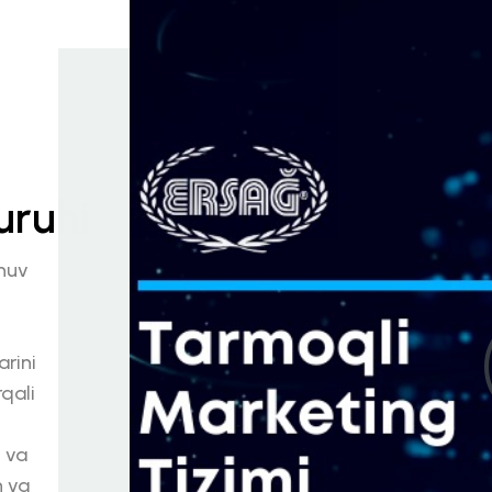
uruhi
shuv
rini
qali
 va
n va