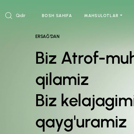
Qidir
BOSH SAHIFA
MAHSULOTLAR
ERSAĞ'DAN
Biz Atrof-mu
qilamiz
Biz kelajagim
qayg'uramiz