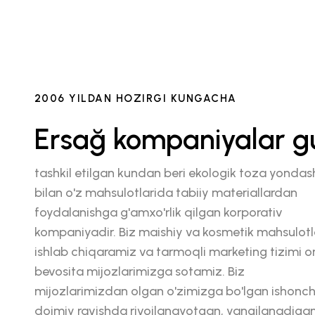
2006 YILDAN HOZIRGI KUNGACHA
Ersağ kompaniyalar g
tashkil etilgan kundan beri ekologik toza yonda
bilan o'z mahsulotlarida tabiiy materiallardan
foydalanishga g'amxo'rlik qilgan korporativ
kompaniyadir. Biz maishiy va kosmetik mahsulotla
ishlab chiqaramiz va tarmoqli marketing tizimi or
bevosita mijozlarimizga sotamiz. Biz
mijozlarimizdan olgan o'zimizga bo'lgan ishonch
doimiy ravishda rivojlanayotgan, yangilanadiga