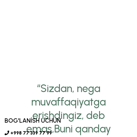
“Sizdan, nega
muvaffaqiyatga
erishdingiz, deb
BOG'LANİSH UCHUN
emas,Buni qanday
+998 77 339 77 99