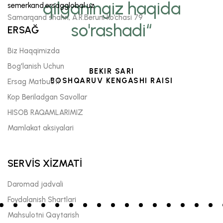
qilganingiz haqida
semerkand.ersagglobal.uz
Samarqand shahri, A.R.Beruni ko’chasi 79
so'rashadi“
ERSAĞ
Biz Haqqimizda
Bog'lanish Uchun
BEKIR SARI
BOSHQARUV KENGASHI RAISI
Ersag Matbuoti
Kop Beriladgan Savollar
HISOB RAQAMLARIMIZ
Mamlakat aksiyalari
SERVİS XİZMATİ
Daromad jadvali
Foydalanish Shartlari
Mahsulotni Qaytarish