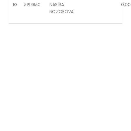
10
5198850
NASİBA
0,0
BOZOROVA