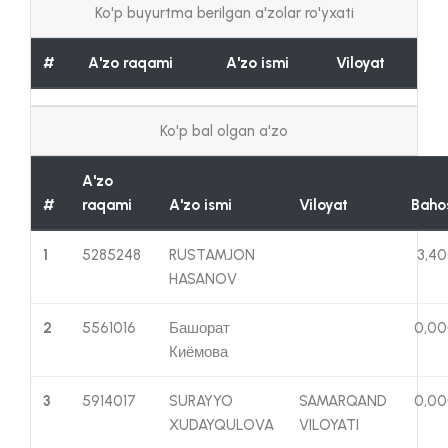
Ko'p buyurtma berilgan a'zolar ro'yxati
#
A'zo raqami
A'zo ismi
Viloyat
Ko'p bal olgan a'zo
A'zo
#
raqami
A'zo ismi
Viloyat
Baho
1
5285248
RUSTAMJON
3,4
HASANOV
2
5561016
Башорат
0,0
Киёмова
3
5914017
SURAYYO
SAMARQAND
0,0
XUDAYQULOVA
VILOYATI