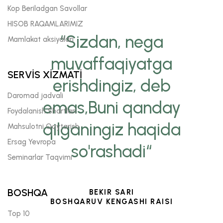
Kop Beriladgan Savollar
HISOB RAQAMLARIMIZ
“Sizdan, nega
Mamlakat aksiyalari
muvaffaqiyatga
SERVİS XİZMATİ
erishdingiz, deb
Daromad jadvali
emas,Buni qanday
Foydalanish Shartlari
qilganingiz haqida
Mahsulotni Qaytarish
Ersag Yevropa
so'rashadi“
Seminarlar Taqvimi
BOSHQA
BEKIR SARI
BOSHQARUV KENGASHI RAISI
Top 10