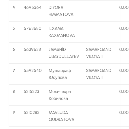
4
4695364
DIYORA
0,0
HIMMATOVA
5
5763680
ILXAMA
0,0
RAXMANOVA
6
5639638
JAMSHİD
SAMARQAND
0,0
UBAYDULLAYEV
VILOYATI
7
5592540
Мушарраф
SAMARQAND
0,0
Юсупова
VILOYATI
8
5215223
Мохичехра
0,0
Кобилова
9
5310283
MAVLUDA
0,0
QUDRATOVA