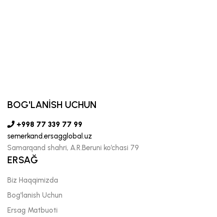
BOG'LANİSH UCHUN
+998 77 339 77 99
semerkand.ersagglobal.uz
Samarqand shahri, A.R.Beruni ko’chasi 79
ERSAĞ
Biz Haqqimizda
Bog'lanish Uchun
Ersag Matbuoti