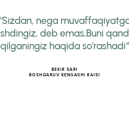
“Sizdan, nega muvaffaqiyatg
ishdingiz, deb emas,Buni qan
qilganingiz haqida so'rashadi“
BEKIR SARI
BOSHQARUV KENGASHI RAISI