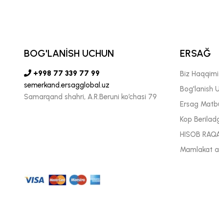
BOG'LANİSH UCHUN
ERSAĞ
+998 77 339 77 99
Biz Haqqim
semerkand.ersagglobal.uz
Bog'lanish 
Samarqand shahri, A.R.Beruni ko’chasi 79
Ersag Matb
Kop Berilad
HISOB RAQ
Mamlakat ak