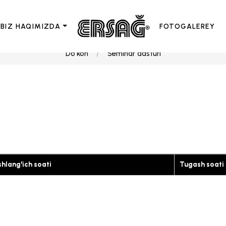
BIZ HAQIMIZDA
FOTOGALEREY
Do'kon
Seminar dasturi
hlang'ich soati
Tugash soati