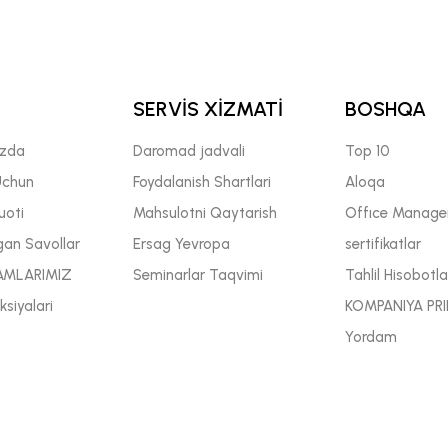
SERVİS XİZMATİ
BOSHQA
izda
Daromad jadvali
Top 10
Uchun
Foydalanish Shartlari
Aloqa
uoti
Mahsulotni Qaytarish
Offıce Manage
gan Savollar
Ersag Yevropa
sertifikatlar
AMLARIMIZ
Seminarlar Taqvimi
Tahlil Hisobotla
siyalari
KOMPANIYA PRI
Yordam