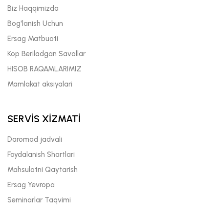
Biz Haqqimizda
Bog'lanish Uchun
Ersag Matbuoti
Kop Beriladgan Savollar
HISOB RAQAMLARIMIZ
Mamlakat aksiyalari
SERVİS XİZMATİ
Daromad jadvali
Foydalanish Shartlari
Mahsulotni Qaytarish
Ersag Yevropa
Seminarlar Taqvimi