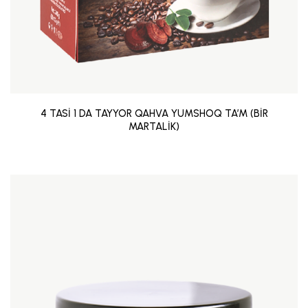
4 TASİ 1 DA TAYYOR QAHVA YUMSHOQ TA’M (BİR
MARTALİK)