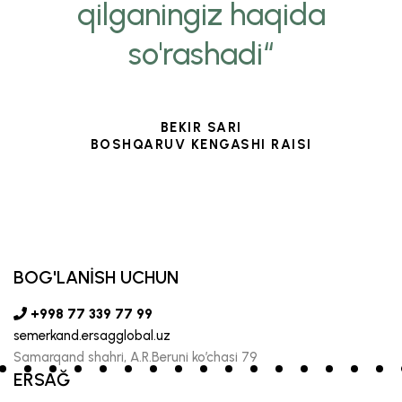
qilganingiz haqida
so'rashadi“
BEKIR SARI
BOSHQARUV KENGASHI RAISI
BOG'LANİSH UCHUN
+998 77 339 77 99
semerkand.ersagglobal.uz
Samarqand shahri, A.R.Beruni ko’chasi 79
ERSAĞ