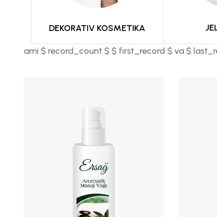
JE
DEKORATIV KOSMETIKA
ami $ record_count $ $ first_record $ va $ last_r