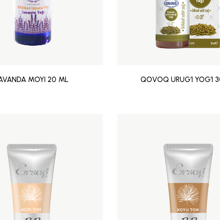
AVANDA MOYI 20 ML
QOVOQ URUG’I YOG’I 