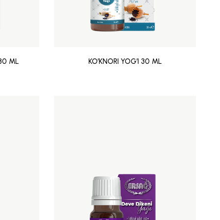
 30 ML
KO’KNORI YOG’I 30 ML