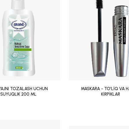
YAJNI TOZALASH UCHUN
MASKARA - TO'LİQ VA H
SUYUQLIK 200 ML
KİRPİKLAR