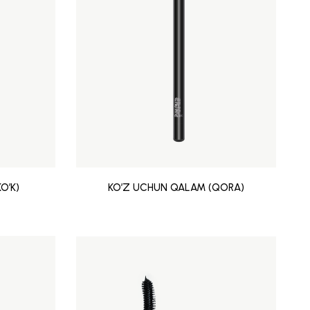
O’K)
KO’Z UCHUN QALAM (QORA)