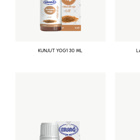
KUNJUT YOG’I 30 ML
L