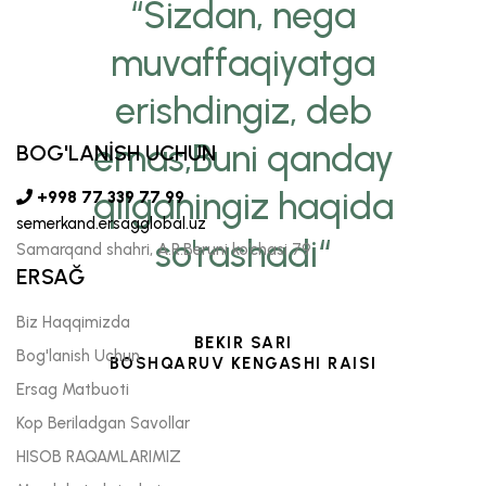
“Sizdan, nega
muvaffaqiyatga
erishdingiz, deb
emas,Buni qanday
BOG'LANİSH UCHUN
qilganingiz haqida
+998 77 339 77 99
semerkand.ersagglobal.uz
so'rashadi“
Samarqand shahri, A.R.Beruni ko’chasi 79
ERSAĞ
Biz Haqqimizda
BEKIR SARI
Bog'lanish Uchun
BOSHQARUV KENGASHI RAISI
Ersag Matbuoti
Kop Beriladgan Savollar
HISOB RAQAMLARIMIZ