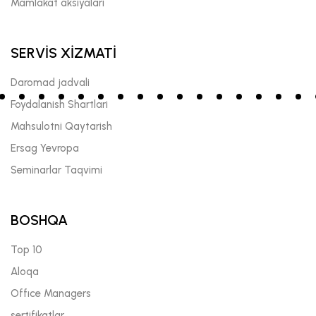
Mamlakat aksiyalari
SERVİS XİZMATİ
Daromad jadvali
Foydalanish Shartlari
Mahsulotni Qaytarish
Ersag Yevropa
Seminarlar Taqvimi
BOSHQA
Top 10
Aloqa
Offıce Managers
sertifikatlar