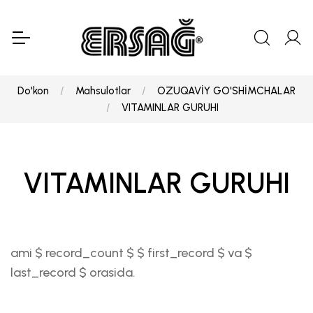
Do'kon
Mahsulotlar
OZUQAVİY GO'SHİMCHALAR
VITAMINLAR GURUHI
VITAMINLAR GURUHI
ami $ record_count $ $ first_record $ va $
last_record $ orasida.